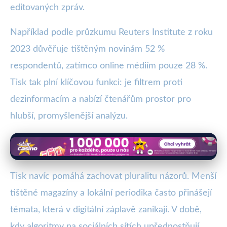
editovaných zpráv.
Například podle průzkumu Reuters Institute z roku
2023 důvěřuje tištěným novinám 52 %
respondentů, zatímco online médiím pouze 28 %.
Tisk tak plní klíčovou funkci: je filtrem proti
dezinformacím a nabízí čtenářům prostor pro
hlubší, promyšlenější analýzu.
Tisk navíc pomáhá zachovat pluralitu názorů. Menší
tištěné magazíny a lokální periodika často přinášejí
témata, která v digitální záplavě zanikají. V době,
kdy algoritmy na sociálních sítích upřednostňují