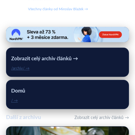
Všechny články od Miroslav Blažek →
Zobrazit celý archiv článků →
/archiv/ →
Domů
/ →
Další z archivu
Zobrazit celý archiv článků →