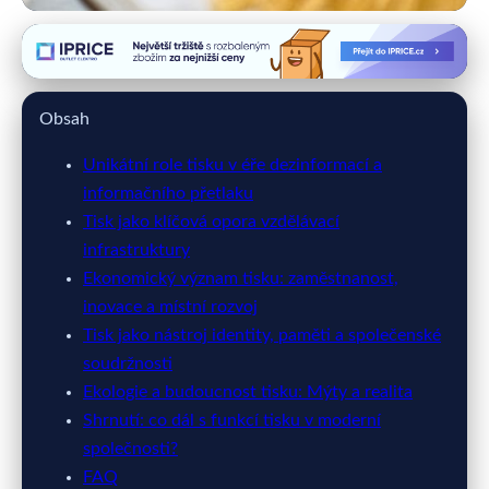
primatisk.cz
Role Tisku v Digitálním Věku: Od
Obsah
Vzdělání po Důvěru
Unikátní role tisku v éře dezinformací a
27. 3. 2026
· 9 min čtení · Autor: Miroslav Blažek
informačního přetlaku
Tisk jako klíčová opora vzdělávací
infrastruktury
Ekonomický význam tisku: zaměstnanost,
inovace a místní rozvoj
Tisk jako nástroj identity, paměti a společenské
soudržnosti
Ekologie a budoucnost tisku: Mýty a realita
Shrnutí: co dál s funkcí tisku v moderní
společnosti?
FAQ