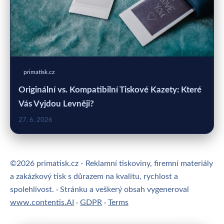
primatisk.cz
Originální vs. Kompatibilní Tiskové Kazety: Které
Vás Vyjdou Levněji?
27. 6. 2026
©2026 primatisk.cz - Reklamní tiskoviny, firemní materiály
a zakázkový tisk s důrazem na kvalitu, rychlost a
spolehlivost. · Stránku a veškerý obsah vygeneroval
www.contentis.AI
·
GDPR
·
Terms