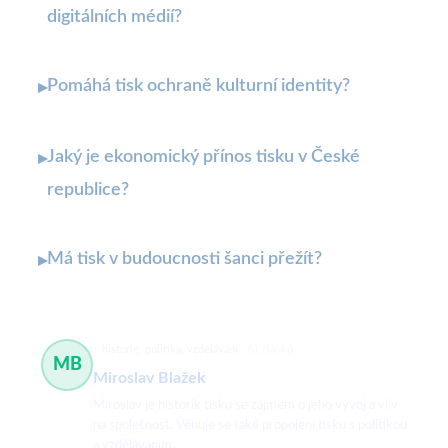
digitálních médií?
Pomáhá tisk ochraně kulturní identity?
▸
Jaký je ekonomický přínos tisku v České
▸
republice?
Má tisk v budoucnosti šanci přežít?
▸
historie, politika, vzdělávání
61 článků
MB
Miroslav Blažek
Miroslav je historik tisku se zájmem o jeho vývoj a vliv
na společnost. Věnuje se také propojení tisku s politikou
a vzděláváním.