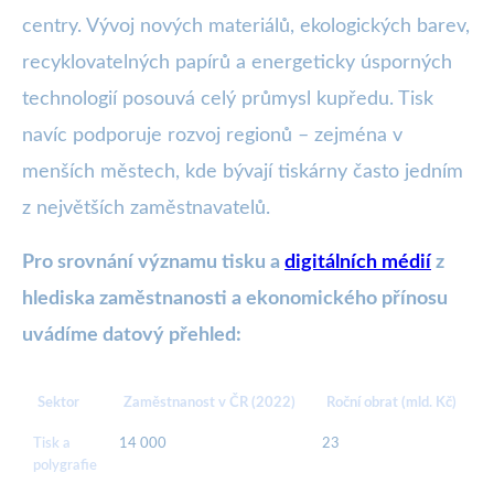
centry. Vývoj nových materiálů, ekologických barev,
recyklovatelných papírů a energeticky úsporných
technologií posouvá celý průmysl kupředu. Tisk
navíc podporuje rozvoj regionů – zejména v
menších městech, kde bývají tiskárny často jedním
z největších zaměstnavatelů.
Pro srovnání významu tisku a
digitálních médií
z
hlediska zaměstnanosti a ekonomického přínosu
uvádíme datový přehled:
Sektor
Zaměstnanost v ČR (2022)
Roční obrat (mld. Kč)
Tisk a
14 000
23
3
polygrafie