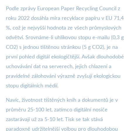
Podle zprávy European Paper Recycling Council z
roku 2022 dosáhla míra recyklace papíru v EU 71,4
%, což je nejvyšší hodnota ze všech průmyslových
odvětví. Srovnáme-li uhlíkovou stopu e-mailu (0,3 g
CO2) s jednou tištěnou stránkou (5 g CO2), je na
první pohled digitál ekologičtější. Avšak dlouhodobé
uchovávání dat na serverech, jejich chlazení a
pravidelné zálohování výrazně zvyšují ekologickou
stopu digitálních médií.
Navíc, životnost tištěných knih a dokumentů je v
průměru 25-100 let, zatímco digitální nosiče
zastarávají už za 5-10 let. Tisk se tak stává
paradoxně udržitelnější volbou pro dlouhodobou