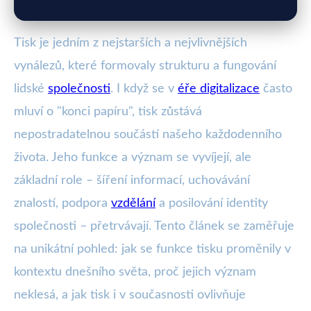
Tisk je jedním z nejstarších a nejvlivnějších
vynálezů, které formovaly strukturu a fungování
lidské
společnosti
. I když se v
éře digitalizace
často
mluví o "konci papíru", tisk zůstává
nepostradatelnou součástí našeho každodenního
života. Jeho funkce a význam se vyvíjejí, ale
základní role – šíření informací, uchovávání
znalostí, podpora
vzdělání
a posilování identity
společnosti – přetrvávají. Tento článek se zaměřuje
na unikátní pohled: jak se funkce tisku proměnily v
kontextu dnešního světa, proč jejich význam
neklesá, a jak tisk i v současnosti ovlivňuje