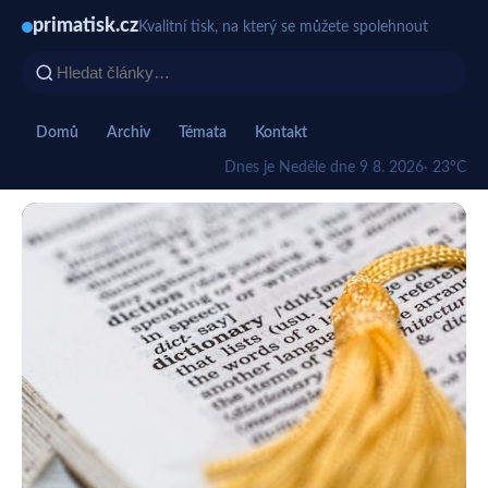
primatisk.cz
Kvalitní tisk, na který se můžete spolehnout
Domů
Archiv
Témata
Kontakt
Dnes je Neděle dne 9 8. 2026
· 23°C