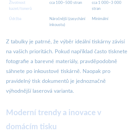
Životnost
cca 100–500 stran
cca 1 000–3 000
kazet/tonerů
stran
Údržba
Náročnější (zasychání
Minimální
inkoustu)
Z tabulky je patrné, že výběr ideální tiskárny závisí
na vašich prioritách. Pokud například často tisknete
fotografie a barevné materiály, pravděpodobně
sáhnete po inkoustové tiskárně. Naopak pro
pravidelný tisk dokumentů je jednoznačně
výhodnější laserová varianta.
Moderní trendy a inovace v
domácím tisku