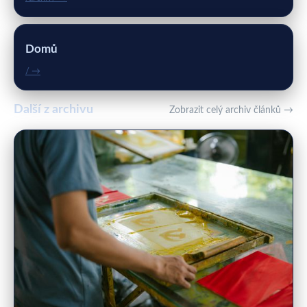
Domů
/ →
Další z archivu
Zobrazit celý archiv článků →