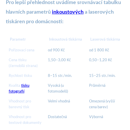
Pro lepší přehlednost uvádíme srovnávací tabulku
hlavních parametrů
inkoustových
a laserových
tiskáren pro domácnosti:
Parametr
Inkoustová tiskárna
Laserová tiskárna
Pořizovací cena
od 900 Kč
od 1 800 Kč
Cena tisku
1,50–3,00 Kč
0,50–1,20 Kč
(černobílá strana)
Rychlost tisku
8–15 str./min.
15–25 str./min.
Kvalita
tisku
Vysoká (u
Průměrná
fotografií
fotomodelů)
Vhodnost pro
Velmi vhodná
Omezená (vyšší
barevný tisk
cena barev)
Vhodnost pro
Dostatečná
Výborná
textové dokumenty