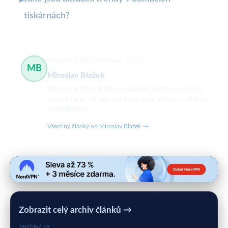
▸
tiskárnách?
historie, politika, vzdělávání
61 článků
MB
Miroslav Blažek
Miroslav je historik tisku se zájmem o jeho vývoj a vliv
na společnost. Věnuje se také propojení tisku s politikou
a vzděláváním.
Všechny články od Miroslav Blažek →
Zobrazit celý archiv článků →
/archiv/ →