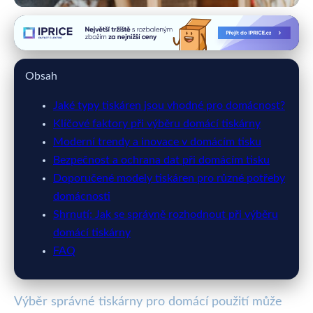
primatisk.cz
Jak Vybrat Nejlepší Tiskárnu pro
Obsah
Vaši Domácnost v 2023
Jaké typy tiskáren jsou vhodné pro domácnost?
17. 5. 2026
· 10 min čtení · Autor: Miroslav Blažek
Klíčové faktory při výběru domácí tiskárny
Moderní trendy a inovace v domácím tisku
Bezpečnost a ochrana dat při domácím tisku
Doporučené modely tiskáren pro různé potřeby
domácnosti
Shrnutí: Jak se správně rozhodnout při výběru
domácí tiskárny
FAQ
Výběr správné tiskárny pro domácí použití může