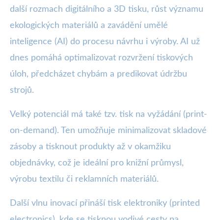
další rozmach digitálního a 3D tisku, růst významu
ekologických materiálů a zavádění umělé
inteligence (AI) do procesu návrhu i výroby. AI už
dnes pomáhá optimalizovat rozvržení tiskových
úloh, předcházet chybám a predikovat údržbu
strojů.
Velký potenciál má také tzv. tisk na vyžádání (print-
on-demand). Ten umožňuje minimalizovat skladové
zásoby a tisknout produkty až v okamžiku
objednávky, což je ideální pro knižní průmysl,
výrobu textilu či reklamních materiálů.
Další vlnu inovací přináší tisk elektroniky (printed
electronics), kde se tisknou vodivé cesty na