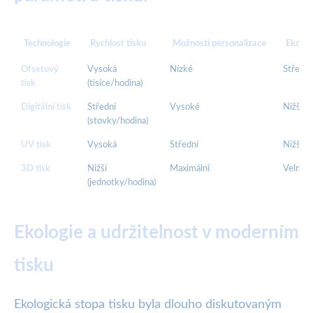
Technologie
Rychlost tisku
Možnosti personalizace
Ekolog
Ofsetový
Vysoká
Nízké
Střední
tisk
(tisíce/hodina)
Digitální tisk
Střední
Vysoké
Nižší
(stovky/hodina)
UV tisk
Vysoká
Střední
Nižší
3D tisk
Nižší
Maximální
Velmi n
(jednotky/hodina)
Ekologie a udržitelnost v moderním
tisku
Ekologická stopa tisku byla dlouho diskutovaným