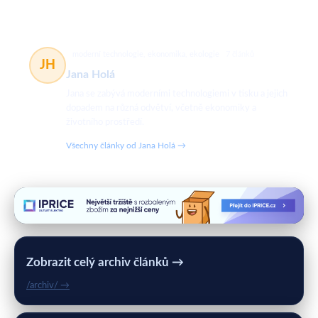
moderní technologie, ekonomika, ekologie
7 článků
JH
Jana Holá
Jana se zabývá moderními technologiemi v tisku a jejich
dopadem na různá odvětví, včetně ekonomiky a
životního prostředí.
Všechny články od Jana Holá →
Zobrazit celý archiv článků →
/archiv/ →