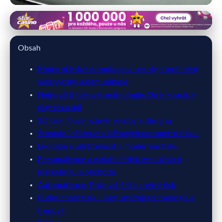
primatisk.cz
Revolution in Printing: Key
Obsah
Technologies and Trends Shaping
Moderní tisk: technologie a trendy, které mění
the Industry
svět výroby a komunikace
Nejnovější tiskové technologie: Od inkoustu k
30. 3. 2026
· 8 min čtení · Autor: Jana Holá
digitálu a dál
3D tisk: Nový rozměr výroby a designu
Srovnání některých klíčových parametrů tisku:
Ekologie a udržitelnost v moderním tisku
Personalizace a variabilní tisk ve službách
marketingu a obchodu
Automatizace, Průmysl 4.0 a chytrý tisk
Budoucnost tisku: Kam směřují technologie a
trendy?