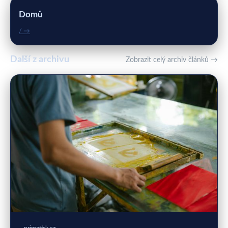
Domů
/ →
Další z archivu
Zobrazit celý archiv článků →