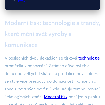
FAQ
Moderní tisk: technologie a trendy,
které mění svět výroby a
komunikace
V posledních dvou dekádách se tisková
technologie
proměnila k nepoznání. Zatímco dříve byl tisk
doménou velkých tiskáren a produkce novin, dnes
se stále více přesouvá do domácností, kanceláří a
specializovaných odvětví, kde určuje tempo inovací
i ekologických změn.
Moderní tisk
není jen o papíru
– zasahuje do průmyslu, zdravotnictví, reklamy i