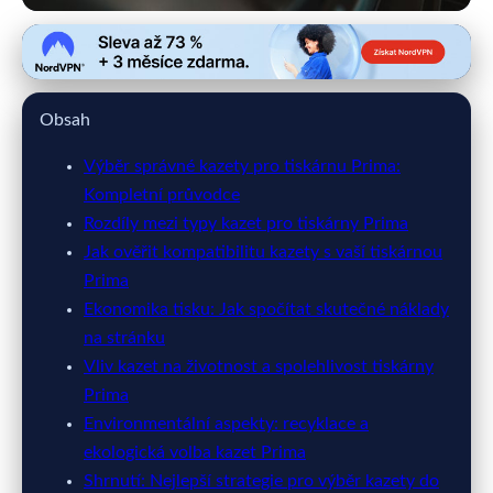
primatisk.cz
Kompletní průvodce výběrem
Obsah
kazety pro tiskárny Prima 2023
Výběr správné kazety pro tiskárnu Prima:
2. 7. 2026
· 9 min čtení · Autor: Miroslav Blažek
Kompletní průvodce
Rozdíly mezi typy kazet pro tiskárny Prima
Jak ověřit kompatibilitu kazety s vaší tiskárnou
Prima
Ekonomika tisku: Jak spočítat skutečné náklady
na stránku
Vliv kazet na životnost a spolehlivost tiskárny
Prima
Environmentální aspekty: recyklace a
ekologická volba kazet Prima
Shrnutí: Nejlepší strategie pro výběr kazety do