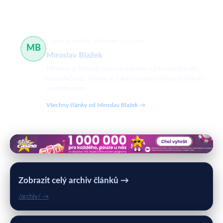
historie, politika, vzdělávání
61 článků
MB
Miroslav Blažek
Miroslav je historik tisku se zájmem o jeho vývoj a vliv
na společnost. Věnuje se také propojení tisku s politikou
a vzděláváním.
Všechny články od Miroslav Blažek →
Zobrazit celý archiv článků →
/archiv/ →