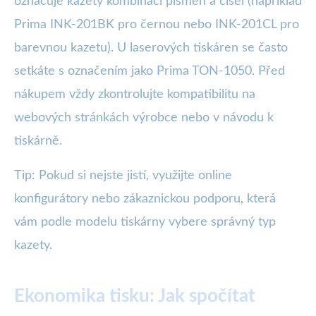
označuje kazety kombinací písmen a čísel (například
Prima INK-201BK pro černou nebo INK-201CL pro
barevnou kazetu). U laserových tiskáren se často
setkáte s označením jako Prima TON-1050. Před
nákupem vždy zkontrolujte kompatibilitu na
webových stránkách výrobce nebo v návodu k
tiskárně.
Tip: Pokud si nejste jistí, využijte online
konfigurátory nebo zákaznickou podporu, která
vám podle modelu tiskárny vybere správný typ
kazety.
Ekonomika tisku: Jak spočítat