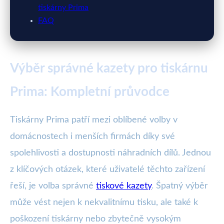
tiskárny Prima
FAQ
Výběr správné kazety pro tiskárnu
Prima: Kompletní průvodce
Tiskárny Prima patří mezi oblíbené volby v
domácnostech i menších firmách díky své
spolehlivosti a dostupnosti náhradních dílů. Jednou
z klíčových otázek, které uživatelé těchto zařízení
řeší, je volba správné
tiskové kazety
. Špatný výběr
může vést nejen k nekvalitnímu tisku, ale také k
poškození tiskárny nebo zbytečně vysokým