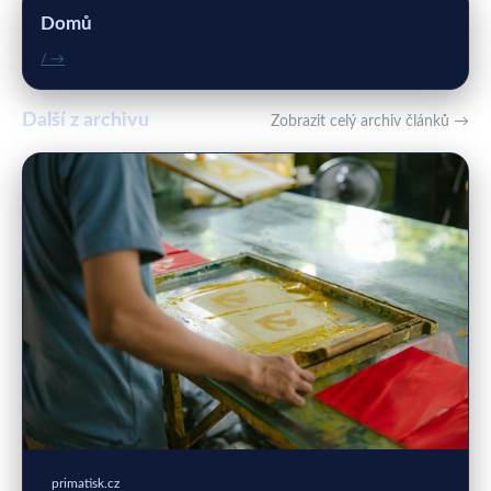
Domů
/ →
Další z archivu
Zobrazit celý archiv článků →
primatisk.cz