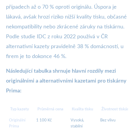
případech až o 70 % oproti originálu. Úspora je
lákavá, avšak hrozí riziko nižší kvality tisku, občasné
nekompatibility nebo zkrácené záruky na tiskárnu.
Podle studie IDC z roku 2022 používá v ČR
alternativní kazety pravidelně 38 % domácností, u
firem je to dokonce 46 %.
Následující tabulka shrnuje hlavní rozdíly mezi
originálními a alternativními kazetami pro tiskárny
Prima:
Typ kazety
Průměrná cena
Kvalita tisku
Životnost tiskárny
Originální
1 100 Kč
Vysoká,
Bez vlivu
Prima
stabilní