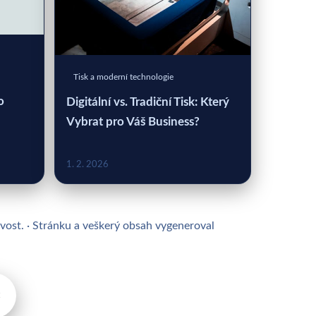
Tisk a moderní technologie
o
Digitální vs. Tradiční Tisk: Který
Vybrat pro Váš Business?
1. 2. 2026
ivost. · Stránku a veškerý obsah vygeneroval
×