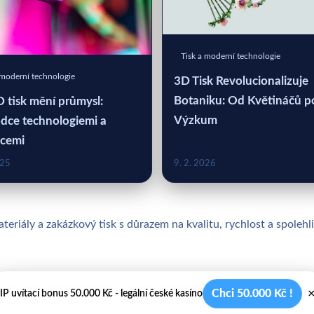
Tisk a moderní technologie
 moderní technologie
3D Tisk Revolucionalizuje
Botaniku: Od Květináčů p
D tisk mění průmysl:
Výzkum
dce technologiemi a
acemi
025
9. 2. 2026
teriály a zakázkový tisk s důrazem na kvalitu, rychlost a spolehl
Chci 50.000 Kč !
IP uvítací bonus 50.000 Kč - legální české kasíno