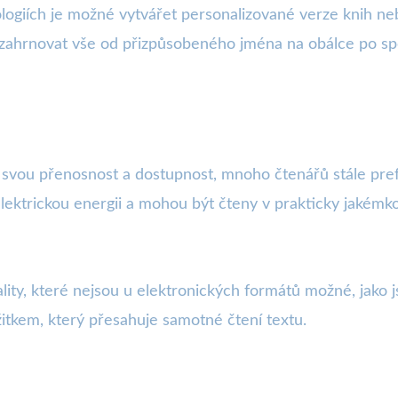
logiích je možné vytvářet personalizované verze knih neb
e zahrnovat vše od přizpůsobeného jména na obálce po sp
 svou přenosnost a dostupnost, mnoho čtenářů stále prefer
lektrickou energii a mohou být čteny v prakticky jakémkol
ty, které nejsou u elektronických formátů možné, jako jso
ážitkem, který přesahuje samotné čtení textu.