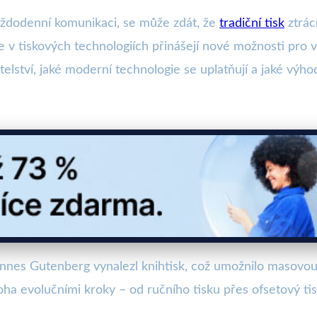
každodenní komunikaci, se může zdát, že
tradiční tisk
ztrác
ace v tiskových technologiích přinášejí nové možnosti pro 
telství, jaké moderní technologie se uplatňují a jaké výh
hannes Gutenberg vynalezl knihtisk, což umožnilo masovou
oha evolučními kroky – od ručního tisku přes ofsetový ti