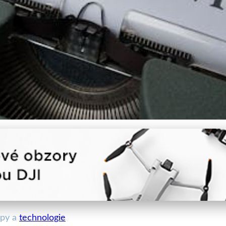
igitálu: Revoluce ve Vydav
upy a
technologie