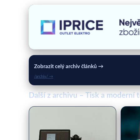
Zobrazit celý archiv článků →
/archiv/ →
Další z archivu – Tisk a moderní 