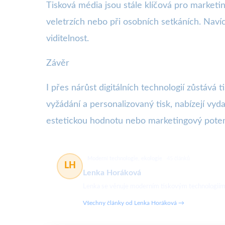
Tisková média jsou stále klíčová pro marketin
veletrzích nebo při osobních setkáních. Naví
viditelnost.
Závěr
I přes nárůst digitálních technologií zůstává t
vyžádání a personalizovaný tisk, nabízejí vyda
estetickou hodnotu nebo marketingový potenciál
Moderní technologie, ekologie
45 článků
LH
Lenka Horáková
Lenka se věnuje moderním tiskovým technologiím a 
Všechny články od Lenka Horáková →