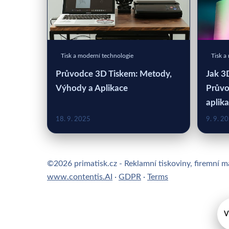
Tisk a moderní technologie
Tisk a
Průvodce 3D Tiskem: Metody,
Jak 3
Výhody a Aplikace
Průvo
aplik
18. 9. 2025
9. 9. 2
©2026 primatisk.cz - Reklamní tiskoviny, firemní ma
www.contentis.AI
·
GDPR
·
Terms
V