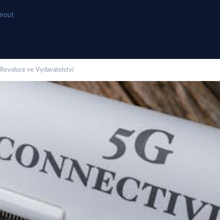
hnout
: Revoluce ve Vydavatelství