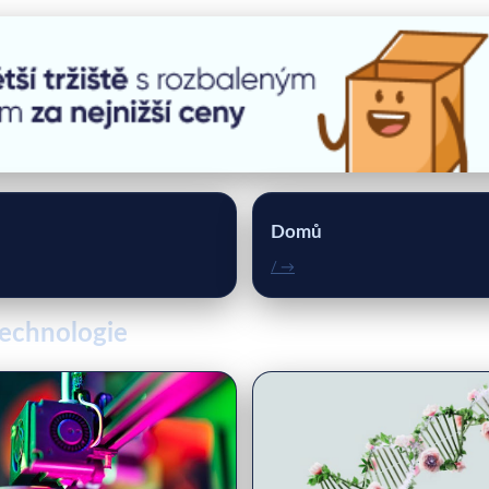
Domů
/ →
technologie