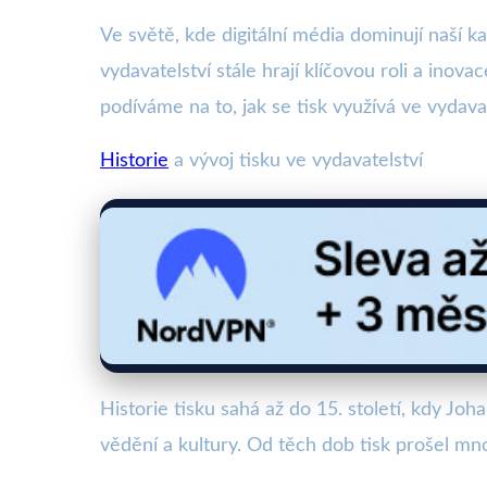
Ve světě, kde digitální média dominují naší 
vydavatelství stále hrají klíčovou roli a inov
podíváme na to, jak se tisk využívá ve vydava
Historie
a vývoj tisku ve vydavatelství
Historie tisku sahá až do 15. století, kdy Jo
vědění a kultury. Od těch dob tisk prošel mn