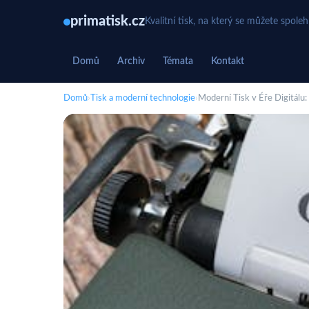
primatisk.cz
Kvalitní tisk, na který se můžete spole
Domů
Archiv
Témata
Kontakt
Domů
›
Tisk a moderní technologie
›
Moderní Tisk v Éře Digitálu