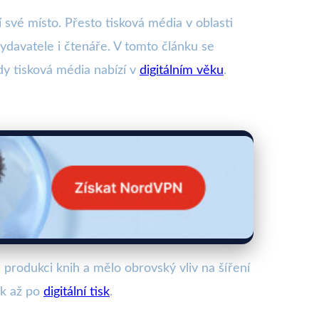
í své místo. Přesto tisková média v oblasti
vydavatele i čtenáře. V tomto článku se
ody tisková média nabízí v
digitálním věku
.
 produkci knih a mělo obrovský vliv na šíření
sk až po
digitální tisk
.