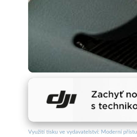
Tisk a moderní technologie
Moderní Tisk v Éře D
6. 1. 2026
· 4 min čtení · Autor: Lenka Horáková
Využití tisku ve vydavatelství: Moderní příst