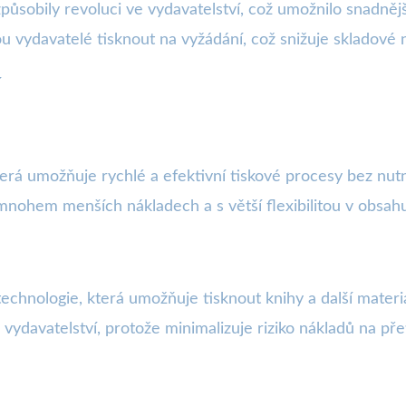
působily revoluci ve vydavatelství, což umožnilo snadnější
ou vydavatelé tisknout na vyžádání, což snižuje skladové 
í
 která umožňuje rychlé a efektivní tiskové procesy bez nu
mnohem menších nákladech a s větší flexibilitou v obsah
echnologie, která umožňuje tisknout knihy a další mater
 vydavatelství, protože minimalizuje riziko nákladů na př