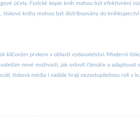
gové účely. Fyzické kopie knih mohou být efektivními nást
c, tiskové knihy mohou být distribuovány do knihkupectví 
isk klíčovým prvkem v oblasti vydavatelství. Moderní tiskové
vatelům nové možnosti, jak oslovit čtenáře a adaptovat se
, tisková média i nadále hrají nezastupitelnou roli v kult
jejich vlivu na ekonomiku a ekologii. Její práce podporují udržitelný rozvoj v 