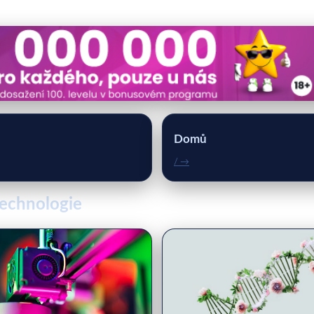
Domů
/ →
technologie