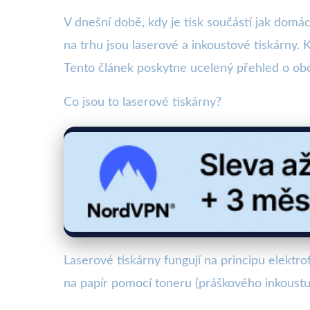
V dnešní době, kdy je tisk součástí jak domác
na trhu jsou laserové a inkoustové tiskárny. 
Tento článek poskytne ucelený přehled o ob
Co jsou to laserové tiskárny?
Laserové tiskárny fungují na principu elektr
na papír pomocí toneru (práškového inkoustu