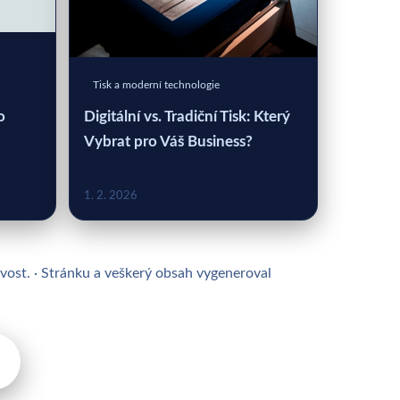
Tisk a moderní technologie
o
Digitální vs. Tradiční Tisk: Který
Vybrat pro Váš Business?
1. 2. 2026
ivost. · Stránku a veškerý obsah vygeneroval
×