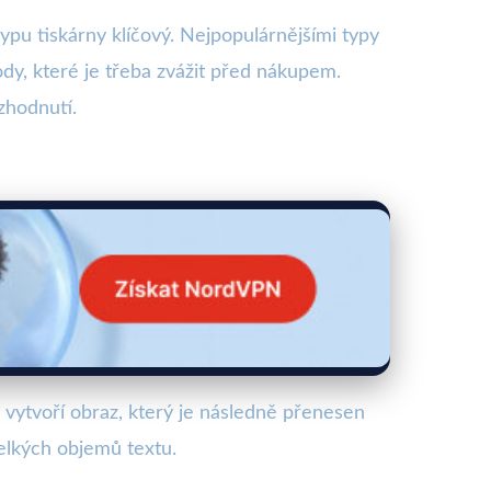
typu tiskárny klíčový. Nejpopulárnějšími typy
ody, které je třeba zvážit před nákupem.
zhodnutí.
 vytvoří obraz, který je následně přenesen
velkých objemů textu.