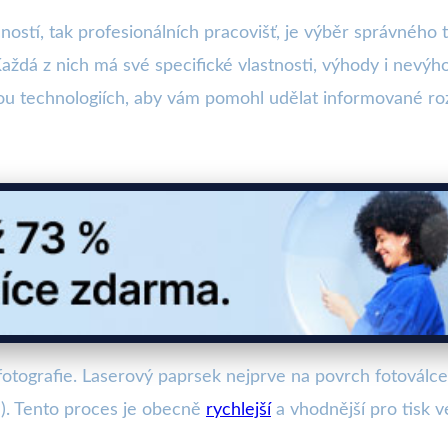
ností, tak profesionálních pracovišť, je výběr správného 
Každá z nich má své specifické vlastnosti, výhody i nevýh
ou technologiích, aby vám pomohl udělat informované ro
ofotografie. Laserový paprsek nejprve na povrch fotoválce
). Tento proces je obecně
rychlejší
a vhodnější pro tisk 