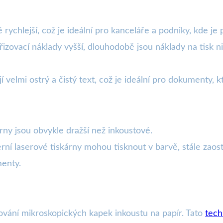
 rychlejší, což je ideální pro kanceláře a podniky, kde 
řizovací náklady vyšší, dlouhodobě jsou náklady na tisk ni
í velmi ostrý a čistý text, což je ideální pro dokumenty, k
rny jsou obvykle dražší než inkoustové.
í laserové tiskárny mohou tisknout v barvě, stále zaostáv
menty.
ikování mikroskopických kapek inkoustu na papír. Tato
tech