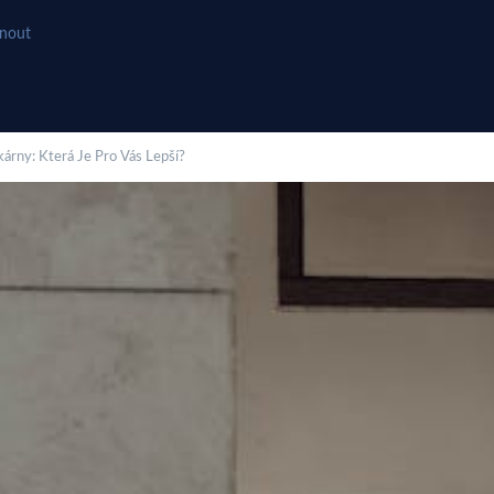
hnout
kárny: Která Je Pro Vás Lepší?