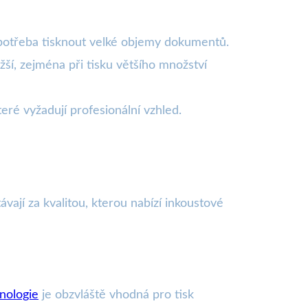
je potřeba tisknout velké objemy dokumentů.
žší, zejména při tisku většího množství
teré vyžadují profesionální vzhled.
ají za kvalitou, kterou nabízí inkoustové
nologie
je obzvláště vhodná pro tisk