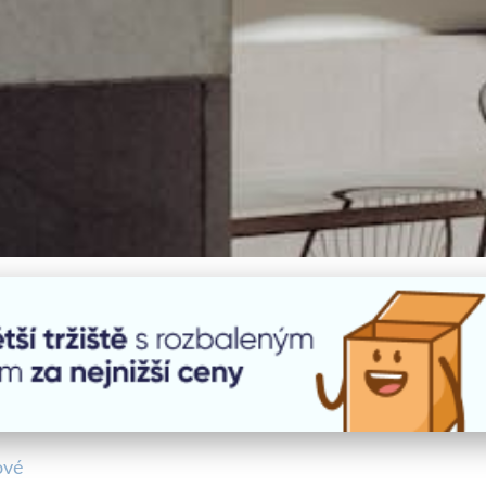
ové Tiskárny: Která Je Pro 
ové