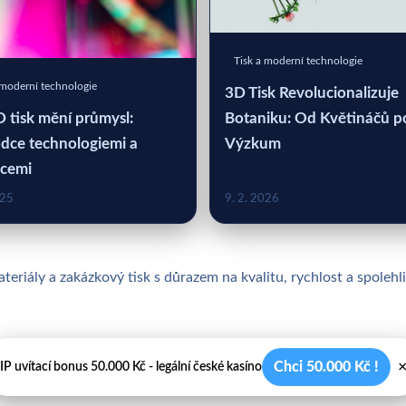
Tisk a moderní technologie
 moderní technologie
3D Tisk Revolucionalizuje
Botaniku: Od Květináčů p
D tisk mění průmysl:
Výzkum
dce technologiemi a
acemi
025
9. 2. 2026
teriály a zakázkový tisk s důrazem na kvalitu, rychlost a spolehl
Chci 50.000 Kč !
IP uvítací bonus 50.000 Kč - legální české kasíno