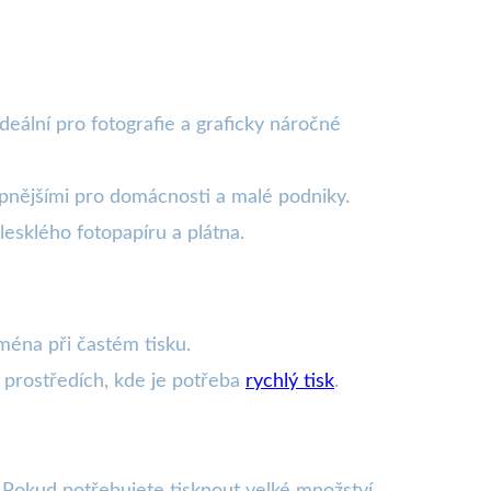
deální pro fotografie a graficky náročné
tupnějšími pro domácnosti a malé podniky.
 lesklého fotopapíru a plátna.
jména při častém tisku.
 prostředích, kde je potřeba
rychlý tisk
.
 Pokud potřebujete tisknout velké množství