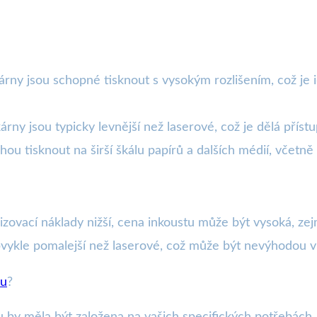
árny jsou schopné tisknout s vysokým rozlišením, což je i
kárny jsou typicky levnější než laserové, což je dělá přís
hou tisknout na širší škálu papírů a dalších médií, včetně
řizovací náklady nižší, cena inkoustu může být vysoká, ze
bvykle pomalejší než laserové, což může být nevýhodou v
nu
?
u by měla být založena na vašich specifických potřebách.