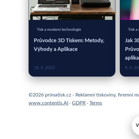
Tisk a moderní technologie
Tisk a
Průvodce 3D Tiskem: Metody,
Jak 3
Výhody a Aplikace
Průvo
aplik
18. 9. 2025
9. 9. 2
©2026 primatisk.cz - Reklamní tiskoviny, firemní ma
www.contentis.AI
·
GDPR
·
Terms
V