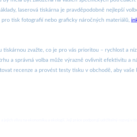
klady, laserová tiskárna je pravděpodobně nejlepší volb
 pro tisk fotografií nebo graficky náročných materiálů,
in
tiskárnou zvažte, co je pro vás prioritou – rychlost a ní
rhu a správná volba může výrazně ovlivnit efektivitu a 
ovat recenze a provést testy tisku v obchodě, aby vaše
jejich vlivu na ekonomiku a ekologii. Její práce podporují udržitelný rozvoj v 