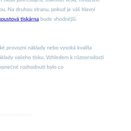
ou. Na druhou stranu, pokud je váš hlavní
koustová tiskárna
bude vhodnější.
zké provozní náklady nebo vysoká kvalita
náklady vašeho tisku. Vzhledem k různorodosti
 konečné rozhodnutí bylo co
tiskařském průmyslu.