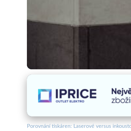
Tisk a moderní technologie
Laserové vs. Inkoust
12. 9. 2025
· 4 min čtení · Autor: Lenka Horáková
Porovnání tiskáren: Laserové versus inkoust