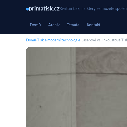
primatisk.cz
Kvalitní tisk, na který se můžete spole
Domů
Archiv
Témata
Kontakt
Domů
›
Tisk a moderní technologie
›
Laserové vs. Inkoustové Tis