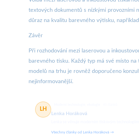
textových dokumentů s nízkými provozními ná
důraz na kvalitu barevného výtisku, například
Závěr
Při rozhodování mezi laserovou a inkoustovou 
barevného tisku. Každý typ má své místo na t
modelů na trhu je rovněž doporučeno konzult
nejinformovanější.
Moderní technologie, ekologie
45 článků
LH
Lenka Horáková
Lenka se věnuje moderním tiskovým technologiím a 
Všechny články od Lenka Horáková →