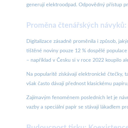
generují elektroodpad. Odpovědný přístup prot
Proměna čtenářských návyků: 
Digitalizace zásadně proměnila i způsob, ja
tištěné noviny pouze 12 % dospělé populace d
– například v Česku si v roce 2022 koupilo a
Na popularitě získávají elektronické čtečky, 
však často dávají přednost klasickému papíru,
Zajímavým fenoménem posledních let je návrat
vazby a speciální papír se stávají lákadlem pro
Budoucnost tisku: Koexistence,