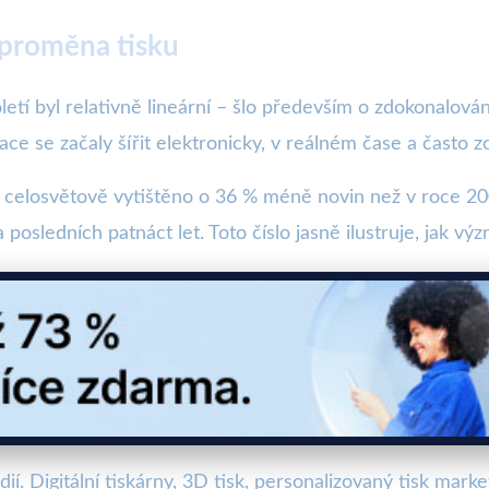
 proměna tisku
letí byl relativně lineární – šlo především o zdokonalován
ace se začaly šířit elektronicky, v reálném čase a často z
3 celosvětově vytištěno o 36 % méně novin než v roce 20
posledních patnáct let. Toto číslo jasně ilustruje, jak v
í. Digitální tiskárny, 3D tisk, personalizovaný tisk mark