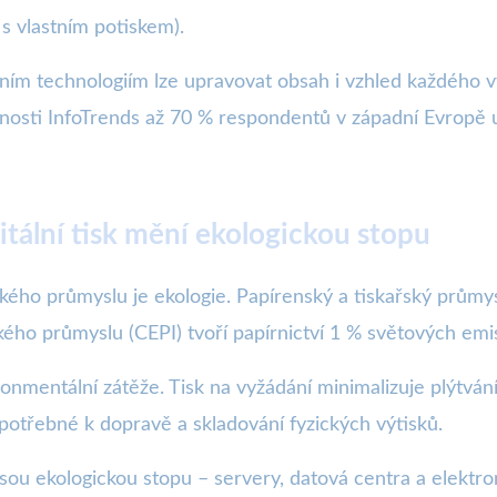
s vlastním potiskem).
lním technologiím lze upravovat obsah i vzhled každého vý
nosti InfoTrends až 70 % respondentů v západní Evropě u
gitální tisk mění ekologickou stopu
ého průmyslu je ekologie. Papírenský a tiskařský průmys
kého průmyslu (CEPI) tvoří papírnictví 1 % světových emi
ironmentální zátěže. Tisk na vyžádání minimalizuje plýtvání
 potřebné k dopravě a skladování fyzických výtisků.
sou ekologickou stopu – servery, datová centra a elektron