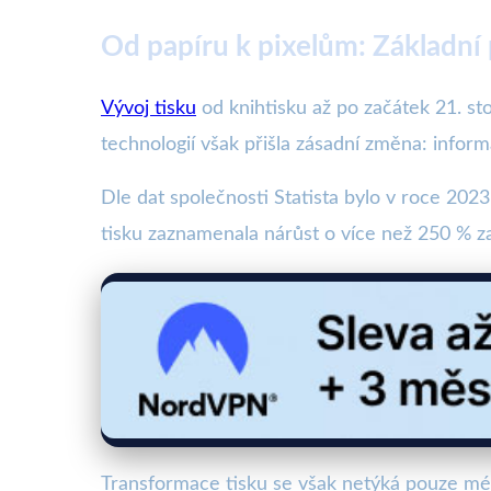
Od papíru k pixelům: Základní
Vývoj tisku
od knihtisku až po začátek 21. sto
technologií však přišla zásadní změna: inform
Dle dat společnosti Statista bylo v roce 202
tisku zaznamenala nárůst o více než 250 % za 
Transformace tisku se však netýká pouze médi