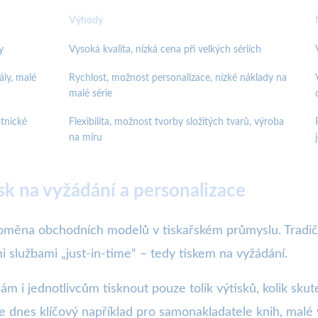
Výhody
y
Vysoká kvalita, nízká cena při velkých sériích
ly, malé
Rychlost, možnost personalizace, nízké náklady na
malé série
otnické
Flexibilita, možnost tvorby složitých tvarů, výroba
na míru
k na vyžádání a personalizace
proměna obchodních modelů v tiskařském průmyslu. Tradi
i službami „just-in-time“ – tedy tiskem na vyžádání.
m i jednotlivcům tisknout pouze tolik výtisků, kolik skut
 je dnes klíčový například pro samonakladatele knih, mal