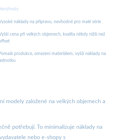
Nevýhody
Vysoké náklady na přípravu, nevhodné pro malé série
Vyšší cena při velkých objemech, kvalita někdy nižší než
offset
Pomalá produkce, omezení materiálem, vyšší náklady na
jednotku
ční modely založené na velkých objemech a
ečně potřebují. To minimalizuje náklady na
é vydavatele nebo e-shopy s