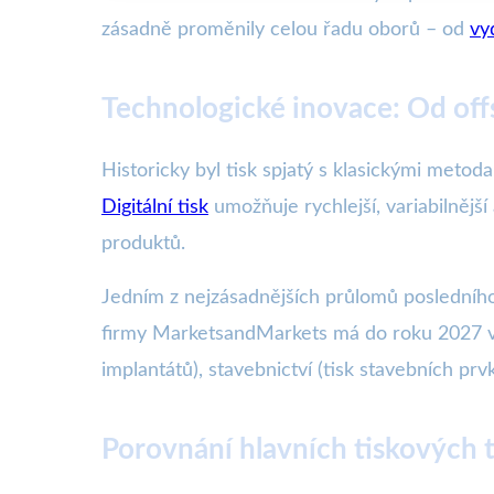
zásadně proměnily celou řadu oborů – od
vy
Technologické inovace: Od off
Historicky byl tisk spjatý s klasickými metodam
Digitální tisk
umožňuje rychlejší, variabilnější
produktů.
Jedním z nejzásadnějších průlomů posledního 
firmy MarketsandMarkets má do roku 2027 vzr
implantátů), stavebnictví (tisk stavebních pr
Porovnání hlavních tiskových t