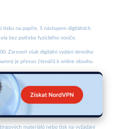
í tisku na papíře. S nástupem digitálních
cela bez potřeby fyzického nosiče.
00. Zároveň však digitální vydání denního
ýznamný je přesun čtenářů k online obsahu.
etingových materiálů nebo tisk na vyžádání