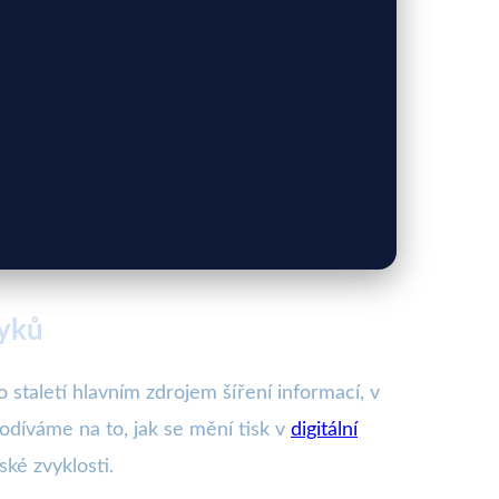
vyků
 staletí hlavním zdrojem šíření informací, v
odíváme na to, jak se mění tisk v
digitální
ké zvyklosti.