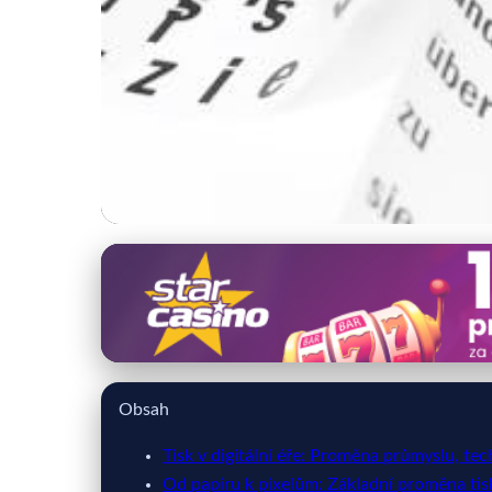
primatisk.cz
Digitální revoluce t
20. 3. 2026
· 9 min čtení · Autor: Miroslav Blažek
Obsah
Tisk v digitální éře: Proměna průmyslu, te
Od papíru k pixelům: Základní proměna tis