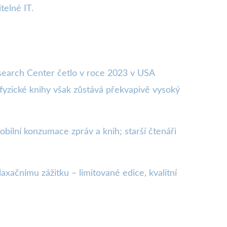
telné IT.
esearch Center četlo v roce 2023 v USA
 fyzické knihy však zůstává překvapivě vysoký
obilní konzumace zpráv a knih; starší čtenáři
xačnímu zážitku – limitované edice, kvalitní