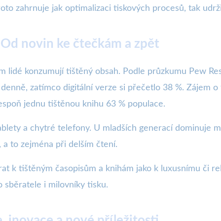
o zahrnuje jak optimalizaci tiskových procesů, tak udrži
Od novin ke čtečkám a zpět
kým lidé konzumují tištěný obsah. Podle průzkumu Pew R
enně, zatímco digitální verze si přečetlo 38 %. Zájem o
lespoň jednu tištěnou knihu 63 % populace.
tablety a chytré telefony. U mladších generací dominuje m
 a to zejména při delším čtení.
 k tištěným časopisům a knihám jako k luxusnímu či rela
 sběratele i milovníky tisku.
 inovace a nové příležitosti