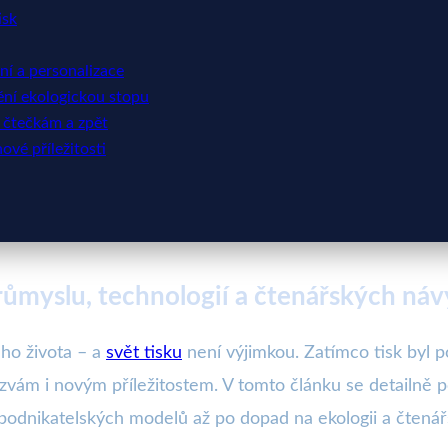
isk
í a personalizace
mění ekologickou stopu
 čtečkám a zpět
ové příležitosti
průmyslu, technologií a čtenářských ná
eho života – a
svět tisku
není výjimkou. Zatímco tisk byl po
vám i novým příležitostem. V tomto článku se detailně p
odnikatelských modelů až po dopad na ekologii a čtenářs