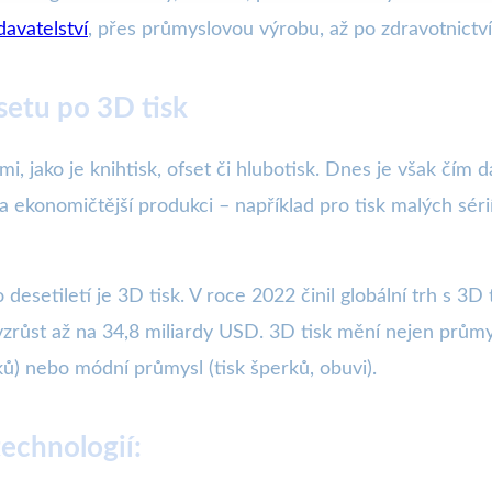
davatelství
, přes průmyslovou výrobu, až po zdravotnictví
setu po 3D tisk
i, jako je knihtisk, ofset či hlubotisk. Dnes je však čím dá
 a ekonomičtější produkci – například pro tisk malých sér
desetiletí je 3D tisk. V roce 2022 činil globální trh s 3
ůst až na 34,8 miliardy USD. 3D tisk mění nejen průmysl
vků) nebo módní průmysl (tisk šperků, obuvi).
echnologií: