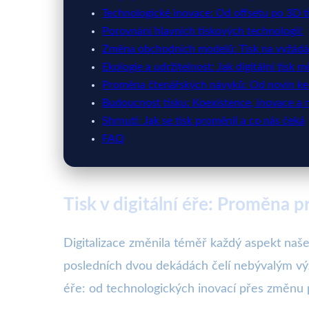
Technologické inovace: Od offsetu po 3D t
Porovnání hlavních tiskových technologií:
Změna obchodních modelů: Tisk na vyžádán
Ekologie a udržitelnost: Jak digitální tisk 
Proměna čtenářských návyků: Od novin ke
Budoucnost tisku: Koexistence, inovace a n
Shrnutí: Jak se tisk proměnil a co nás čeká
FAQ
Tisk v digitální éře: Proměna 
Digitalizace změnila téměř každý aspekt naš
posledních dvou dekádách čelí nebývalým výz
éře: od technologických inovací přes změnu p