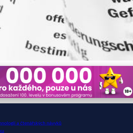
isku: Od papíru k pixelům a
chnologií a čtenářských návyků
ku