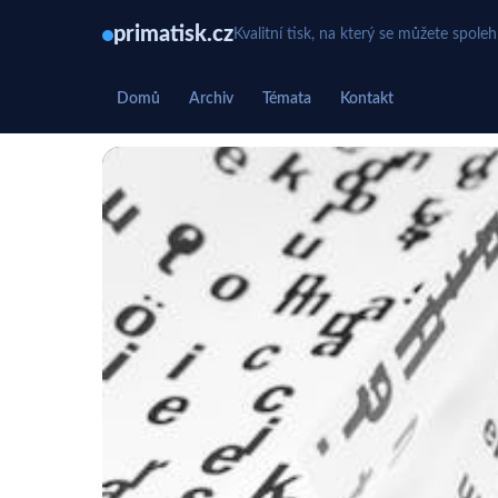
primatisk.cz
Kvalitní tisk, na který se můžete spole
Domů
Archiv
Témata
Kontakt