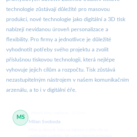
technologie zůstávají důležité pro masovou
produkci, nové technologie jako digitální a 3D tisk
nabízejí nevídanou úroveň personalizace a
flexibility. Pro firmy a jednotlivce je důležité
vyhodnotit potřeby svého projektu a zvolit
příslušnou tiskovou technologii, která nejlépe
vyhovuje jejich cílům a rozpočtu. Tisk zůstává
nezastupitelným nástrojem v našem komunikačním
arzenálu, a to i v digitální éře.
Historie tisku, vzdělávání
32 článků
MS
Milan Svoboda
Milan je historik tisku se zájmem o jeho vliv na
vzdělávání a politiku. Ve svých článcích propojuje