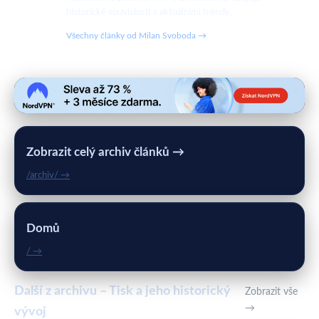
historické souvislosti s aktuálními trendy.
Všechny články od Milan Svoboda →
Zobrazit celý archiv článků →
/archiv/ →
Domů
/ →
Další z archivu – Tisk a jeho historický
Zobrazit vše
→
vývoj