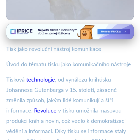
Tisk a jeho historický vývoj
Jak tisk změnil komunikaci: Od
Tisk jako revoluční nástroj komunikace
Gutenberga po 3D tisk
Úvod do tématu tisku jako komunikačního nástroje
18. 10. 2025
· 3 min čtení · Autor: Milan Svoboda
Tisková
technologie
, od vynálezu knihtisku
Johannese Gutenberga v 15. století, zásadně
změnila způsob, jakým lidé komunikují a šíří
informace.
Revoluce
v tisku umožnila masovou
produkci knih a novin, což vedlo k demokratizaci
vědění a informací. Díky tisku se informace staly