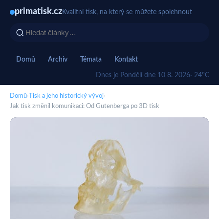
primatisk.cz
Kvalitní tisk, na který se můžete spolehnout
Domů
Archiv
Témata
Kontakt
Dnes je Pondělí dne 10 8. 2026
· 24°C
Domů
›
Tisk a jeho historický vývoj
›
Jak tisk změnil komunikaci: Od Gutenberga po 3D tisk