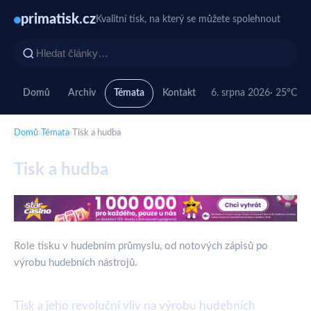
primatisk.cz
Kvalitní tisk, na který se můžete spolehnout
Domů
Archiv
Témata
Kontakt
6. srpna 2026
· 25°C
Domů
›
Témata
›
Tisk a hudba
Tisk a hudba
Role tisku v hudebním průmyslu, od notových zápisů po
výrobu hudebních nástrojů.
Tisk a jeho revoluční vliv na výrobu hudebních