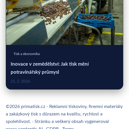
Tisk a ekonomika
Inovace v zemědělství: Jak tisk mění
potravinářský průmysl
21. 2. 2026
©2026 primatisk.cz - Reklamní tiskoviny, firemní materiály
a zakázkový tisk s důrazem na kvalitu, rychlost a
spolehlivost. · Stránku a veškerý obsah vygeneroval
www.contentis.AI
·
GDPR
·
Terms