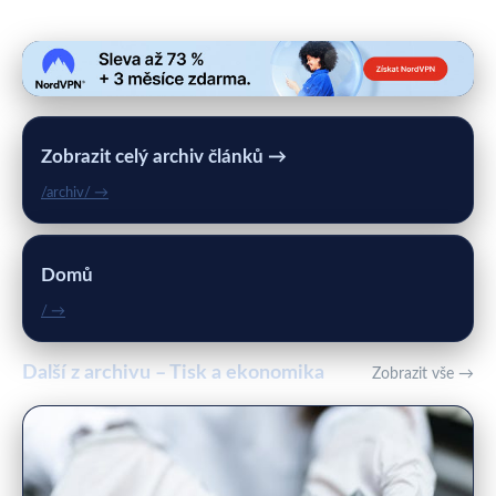
Zobrazit celý archiv článků →
/archiv/ →
Domů
/ →
Další z archivu – Tisk a ekonomika
Zobrazit vše →