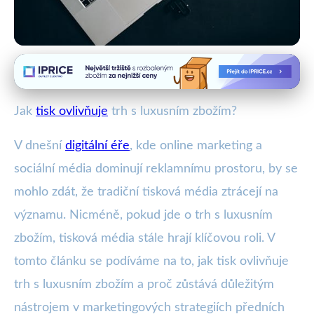
Tisk a ekonomika
Jak Tisk Formuje Trh Luxusního
Jak
tisk ovlivňuje
trh s luxusním zbožím?
Zboží: Nezbytný Marketingový
V dnešní
digitální éře
, kde online marketing a
Nástroj
sociální média dominují reklamnímu prostoru, by se
12. 2. 2026
· 4 min čtení · Autor: Lenka Horáková
mohlo zdát, že tradiční tisková média ztrácejí na
významu. Nicméně, pokud jde o trh s luxusním
zbožím, tisková média stále hrají klíčovou roli. V
tomto článku se podíváme na to, jak tisk ovlivňuje
trh s luxusním zbožím a proč zůstává důležitým
nástrojem v marketingových strategiích předních