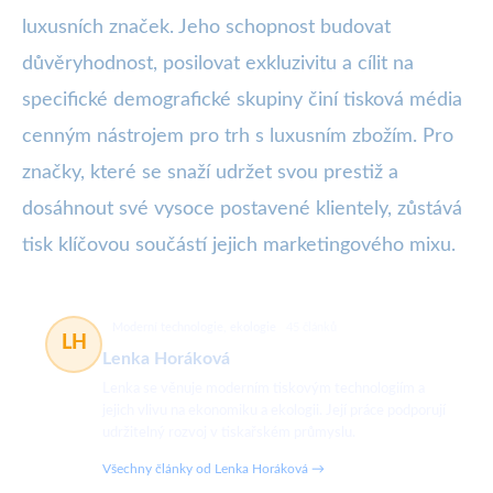
luxusních značek. Jeho schopnost budovat
důvěryhodnost, posilovat exkluzivitu a cílit na
specifické demografické skupiny činí tisková média
cenným nástrojem pro trh s luxusním zbožím. Pro
značky, které se snaží udržet svou prestiž a
dosáhnout své vysoce postavené klientely, zůstává
tisk klíčovou součástí jejich marketingového mixu.
Moderní technologie, ekologie
45 článků
LH
Lenka Horáková
Lenka se věnuje moderním tiskovým technologiím a
jejich vlivu na ekonomiku a ekologii. Její práce podporují
udržitelný rozvoj v tiskařském průmyslu.
Všechny články od Lenka Horáková →