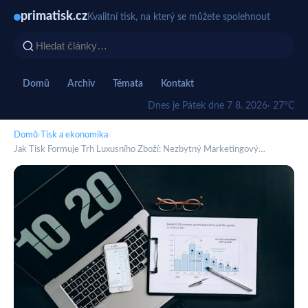
primatisk.cz
Kvalitní tisk, na který se můžete spolehnout
Domů
Archiv
Témata
Kontakt
Dnes je Pátek dne 7 8. 2026
· 27°C
Domů
›
Tisk a ekonomika
›
Jak Tisk Formuje Trh Luxusního Zboží: Nezbytný Marketingový…