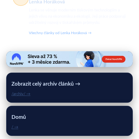
Lenka Horáková
Lenka se věnuje moderním tiskovým technologiím a
jejich vlivu na ekonomiku a ekologii. Její práce podporují
udržitelný rozvoj v tiskařském průmyslu.
Všechny články od Lenka Horáková →
Zobrazit celý archiv článků →
/archiv/ →
Domů
/ →