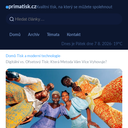
primatisk.cz
Kvalitní tisk, na který se můžete spolehnout
Domů
Archiv
Témata
Kontakt
Dnes je Pátek dne 7 8. 2026
· 19°C
Domů
›
Tisk a moderní technologie
›
Digitální vs. Ofsetový Tisk: Která Metoda Vám Více Vyhovuje?