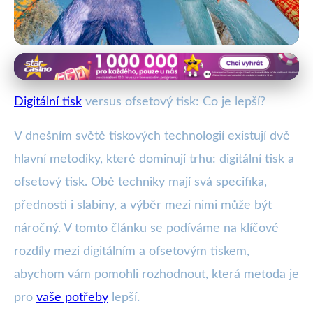
Tisk a moderní technologie
Digitální vs. Ofsetový Tisk: Která
Digitální tisk
versus ofsetový tisk: Co je lepší?
Metoda Vám Více Vyhovuje?
V dnešním světě tiskových technologií existují dvě
9. 9. 2025
· 4 min čtení · Autor: Lenka Horáková
hlavní metodiky, které dominují trhu: digitální tisk a
ofsetový tisk. Obě techniky mají svá specifika,
přednosti i slabiny, a výběr mezi nimi může být
náročný. V tomto článku se podíváme na klíčové
rozdíly mezi digitálním a ofsetovým tiskem,
abychom vám pomohli rozhodnout, která metoda je
pro
vaše potřeby
lepší.