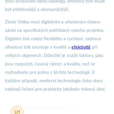
tisíci brožurami nebo katalogy, ofsetový tisk může
být efektivnější a ekonomičtější.
Závěr Volba mezi digitálním a ofsetovým tiskem
závisí na specifických potřebách vašeho projektu.
Digitální tisk nabízí flexibilitu a rychlost, zatímco
ofsetový tisk exceluje v kvalitě a
efektivitě
při
velkých objemech. Důležité je zvážit faktory, jako
jsou rozpočet, časový rámec a kvalita, než se
rozhodnete pro jednu z těchto technologií. V
každém případě, moderní technologie tisku dnes
nabízejí řešení pro prakticky jakýkoliv tiskový úkol.
Moderní technologie, ekologie
45 článků
LH